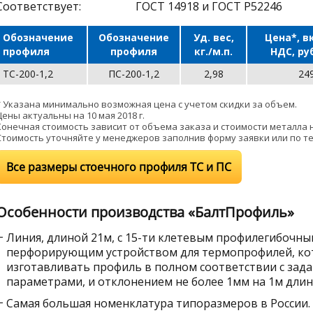
Соответствует:
ГОСТ 14918 и ГОСТ Р52246
Обозначение
Обозначение
Уд. вес,
Цена*, в
профиля
профиля
кг./м.п.
НДС, руб
ТС-200-1,2
ПС-200-1,2
2,98
24
* Указана минимально возможная цена с учетом скидки за объем.
Цены актуальны на 10 мая 2018 г.
Конечная стоимость зависит от объема заказа и стоимости металла н
Стоимость уточняйте у менеджеров заполнив форму заявки или по тел
Все размеры стоечного профиля ТС и ПС
Особенности производства «БалтПрофиль»
Линия, длиной 21м, с 15-ти клетевым профилегибочн
перфорирующим устройством для термопрофилей, ко
изготавливать профиль в полном соответствии с за
параметрами, и отклонением не более 1мм на 1м длин
Самая большая номенклатура типоразмеров в России.