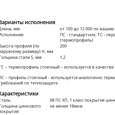
Варианты исполнения
Длина, мм:
от 100 до 12 000 по вашим
Исполнение:
ПС - стандартное, ТС - п
(термопрофиль)
Высота профиля (по
200
наружному размеру) H, мм:
Толщина стали S, мм:
1,2
ТС – термопрофиль стоечный – используется в качестве
ПС – профиль стоечный - используется аналогично тер
требований по теплозащите.
Характеристики
Сталь:
08 ПС ХП, 1 класс покрытия цин
Толщина цинкового
не менее 18мкм
покрытия: