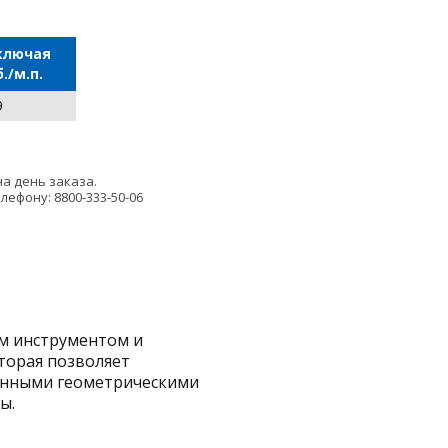
ключая
./м.п.
9
а день заказа.
ефону: 8800-333-50-06
ым инструментом и
торая позволяет
данными геометрическими
ы.